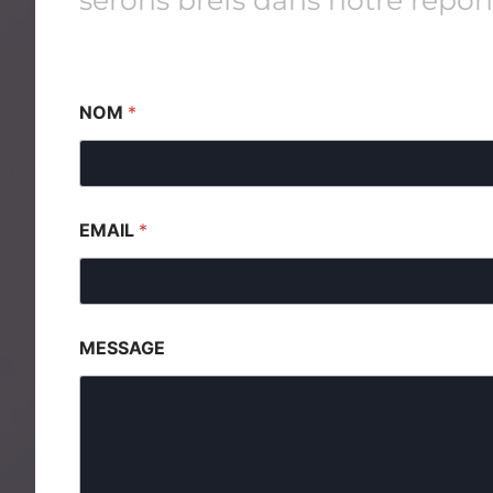
serons brefs dans notre répon
NOM
*
EMAIL
*
MESSAGE