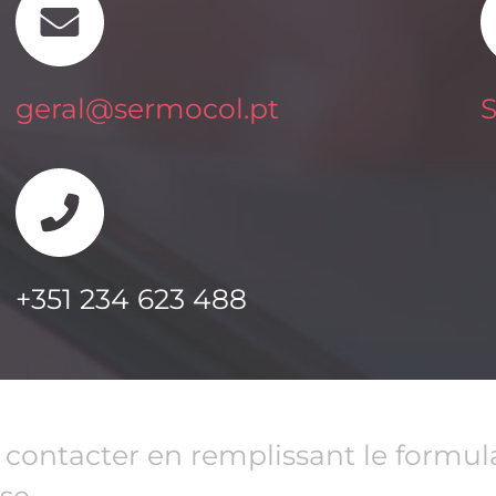
S
geral@sermocol.pt
+351 234 623 488
ontacter en remplissant le formula